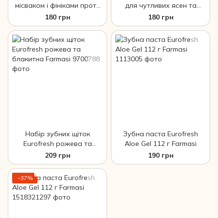
місваком і фініками проти
для чутливих ясен та
карієсу та зубного
свіжого подиху, 130 г
180 грн
180 грн
нальоту, 130 г Eurofresh
Eurofresh Whitening
Whitening Farma
Farmasi
Набір зубних щіток
Зубна паста Eurofresh
Eurofresh рожева та
Aloe Gel 112 г Farmasi
блакитна Farmasi
209 грн
190 грн
−37%