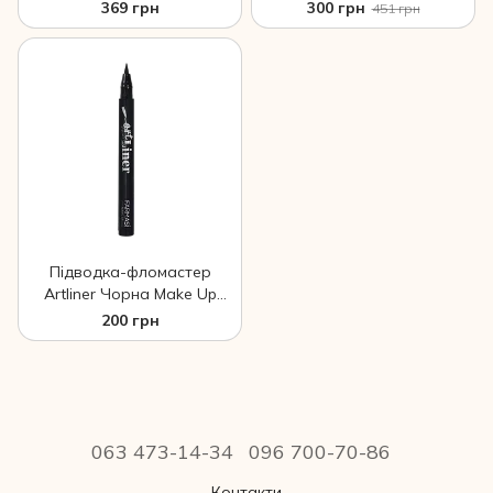
Farmasi
Up Farmasi
369 грн
300 грн
451 грн
Підводка-фломастер
Artliner Чорна Make Up
Farmasi
200 грн
063 473-14-34
096 700-70-86
Контакти