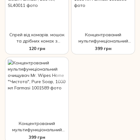
Спрей від комарів. мошок
Концентрований
та дрібних комах з
мультифункціональний
ароматом лимона з
очищувач Mr. Wipes Home
120 грн
399 грн
цукром Smart Life Super
"Білі квіти", White Flowers,
Clean Farmasi , 200 мл,
1000 мл Farmasi
Концентрований
мультифункціональний
очищувач Mr. Wipes Home
399 грн