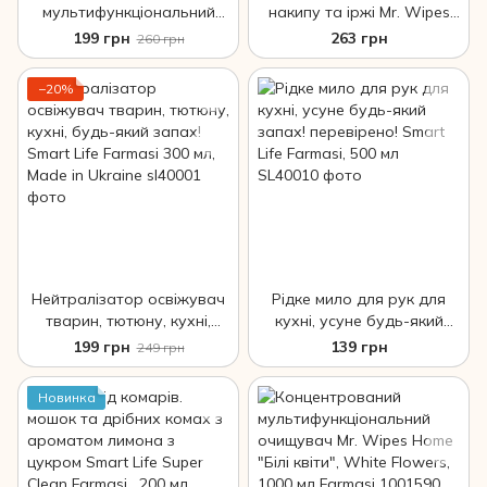
мультифункціональний
накипу та іржі Mr. Wipes
очищувач Mr. Wipes
1000 мл Farmasi
199 грн
263 грн
260 грн
"Чистота" 500 мл Farmasi
−20%
Нейтралізатор освіжувач
Рідке мило для рук для
тварин, тютюну, кухні,
кухні, усуне будь-який
будь-який запах! Smart
запах! перевірено! Smart
199 грн
139 грн
249 грн
Life Farmasi 300 мл, Made in
Life Farmasi, 500 мл
Ukraine
Новинка