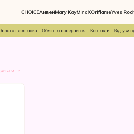
CHOICE
Амвей
Mary Kay
MinoX
Oriflame
Yves Roc
Оплата і доставка
Обмін та повернення
Контакти
Відгуки п
ярністю