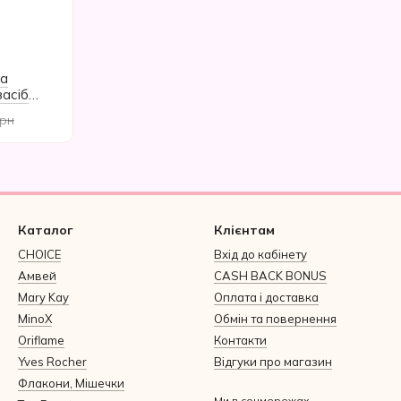
а
засіб
225 мл
грн
Каталог
Клієнтам
CHOICE
Вхід до кабінету
Амвей
CASH BACK BONUS
Mary Kay
Оплата і доставка
MinoX
Обмін та повернення
Oriflame
Контакти
Yves Rocher
Відгуки про магазин
Флакони, Мішечки
Ми в соцмережах