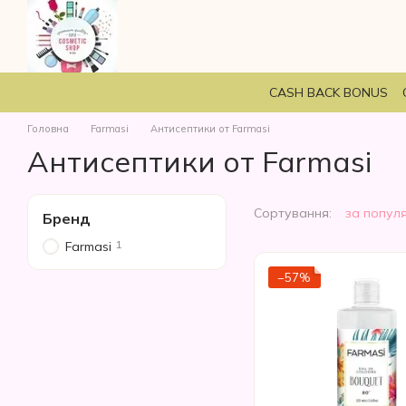
Перейти до основного контенту
CASH BACK BONUS
Головна
Farmasi
Антисептики от Farmasi
Антисептики от Farmasi
Сортування:
за попул
Бренд
1
Farmasi
−57%