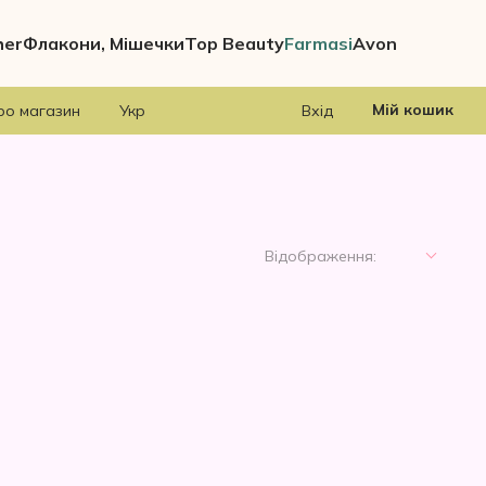
her
Флакони, Мішечки
Top Beauty
Farmasi
Avon
Мій кошик
ро магазин
Укр
Вхід
Відображення: