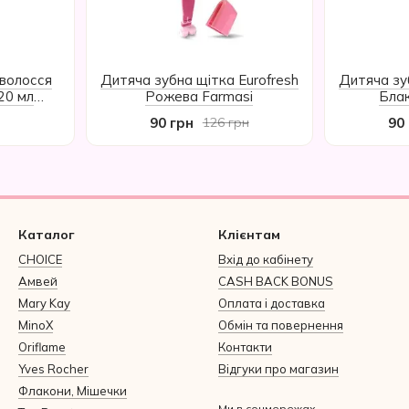
 волосся
Дитяча зубна щітка Eurofresh
Дитяча зу
 20 мл
Рожева Farmasi
Блак
90 грн
90
126 грн
Каталог
Клієнтам
CHOICE
Вхід до кабінету
Амвей
CASH BACK BONUS
Mary Kay
Оплата і доставка
MinoX
Обмін та повернення
Oriflame
Контакти
Yves Rocher
Відгуки про магазин
Флакони, Мішечки
Ми в соцмережах