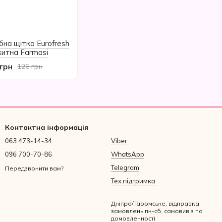
бна щітка Eurofresh
итна Farmasi
 грн
126 грн
Контактна інформація
063 473-14-34
Viber
096 700-70-86
WhatsApp
Telegram
Передзвонити вам?
Тех.підтримка
Дніпро/Таромське, відправка
замовлень пн-сб, самовивіз по
домовленності