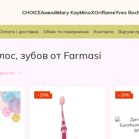
CHOICE
Амвей
Mary Kay
MinoX
Oriflame
Yves Roc
Оплата і доставка
Обмін та повернення
Контакти
Відгуки п
лос, зубов от Farmasi
ярністю
−29%
−29%