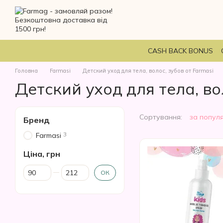
Перейти до основного контенту
CASH BACK BONUS
Головна
Farmasi
Детский уход для тела, волос, зубов от Farmasi
Детский уход для тела, во
Сортування:
за попул
Бренд
3
Farmasi
Ціна, грн
Від Ціна, грн
До Ціна, грн
ОК