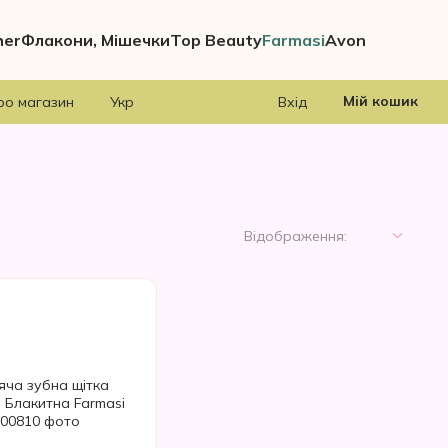
her
Флакони, Мішечки
Top Beauty
Farmasi
Avon
Мій кошик
ро магазин
Укр
Вхід
Відображення: