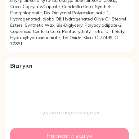
внутрішнього куточка ока до зовнішнього. Склад
Coco-Caprylate/Caprate, Candelilla Cera, Synthetic
Fluorphlogopite, Bis-Diglyceryl Polyacyladipate-1,
Hydrogenated Jojoba Oil, Hydrogenated Olive Oil Stearyl
Esters, Synthetic Wax, Bis-Diglyceryl Polyacyladipate-2,
Copernicia Cerifera Cera, Pentaerythrityl Tetra-Di-T-Butyl
Hydroxyhydrocinnamate, Tin Oxide, Mica, CI 77499, CI
77891.
Відгуки
Додайте перший відгук
Написати відгук