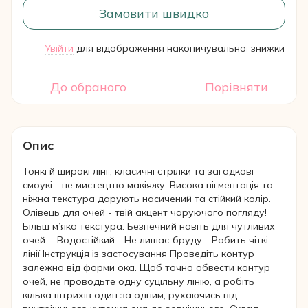
Замовити швидко
Увійти
для відображення накопичувальної знижки
%
До обраного
Порівняти
Опис
Тонкі й широкі лінії, класичні стрілки та загадкові
смоукі - це мистецтво макіяжу. Висока пігментація та
ніжна текстура дарують насичений та стійкий колір.
Олівець для очей - твій акцент чаруючого погляду!
Більш м’яка текстура. Безпечний навіть для чутливих
очей. - Водостійкий - Не лишає бруду - Робить чіткі
лінії Інструкція із застосування Проведіть контур
залежно від форми ока. Щоб точно обвести контур
очей, не проводьте одну суцільну лінію, а робіть
кілька штрихів один за одним, рухаючись від