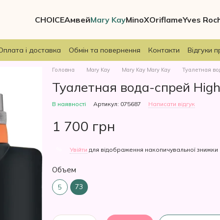
CHOICE
Амвей
Mary Kay
MinoX
Oriflame
Yves Roc
Оплата і доставка
Обмін та повернення
Контакти
Відгуки п
Головна
Mary Kay
Mary Kay Mary Kay
Туалетная вод
Туалетная вода-спрей High 
В наявності
Артикул: 075687
Написати відгук
1 700 грн
%
Увійти
для відображення накопичувальної знижки
Объем
73
5