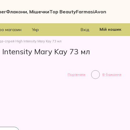
her
Флакони, Мішечки
Top Beauty
Farmasi
Avon
Мій кошик
ро магазин
Укр
Вхід
а-спрей High Intensity Mary Kay 73 мл
Intensity Mary Kay 73 мл
Порівняти
В бажання