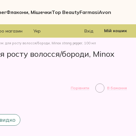
her
Флакони, Мішечки
Top Beauty
Farmasi
Avon
Мій кошик
ро магазин
Укр
Вхід
м: для росту волосся/бороди, Minox strong pepper, 100 мл
ля росту волосся/бороди, Minox
Порівняти
В бажання
видко