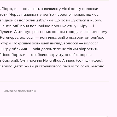
я/бороди; — наявність «плешин» у місці росту волосся/
ти; Через наявність у реп'ях червоної перцю, під час
 епідерміс і волосяні цибулини, що розміщуються в ньому,
ентів олії, вони повноцінно проникають у шкіру — і
ибулини. Активізує ріст нових волосин завдяки ефективному
 Регенерує волосся — комплекс олій з екстрактом реп'яха
ктури. Покращує зовнішній вигляд волосся — волосся
шкіру обличчя — олія допомагає не тільки відростити
Гігієна бороди — особлива структура олії створює
 бактерій. Олія насіння Helianthus Annuus (соняшникова),
коферилацетат, живиця стручкового перцю та соняшникова
Увійти за допомогою