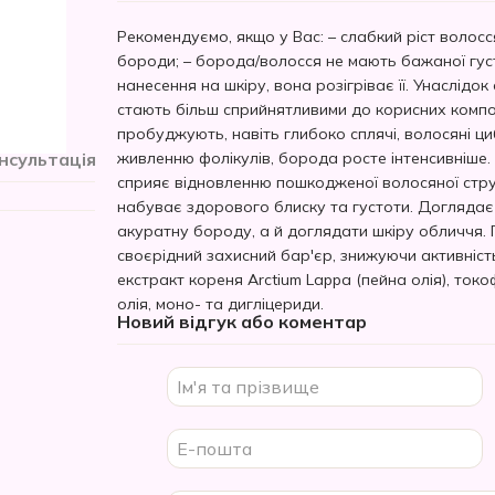
Рекомендуємо, якщо у Вас: – слабкий ріст волосс
бороди; – борода/волосся не мають бажаної густо
нанесення на шкіру, вона розігріває її. Унаслідок
стають більш сприйнятливими до корисних компон
пробуджують, навіть глибоко сплячі, волосяні ц
живленню фолікулів, борода росте інтенсивніше.
нсультація
сприяє відновленню пошкодженої волосяної стру
набуває здорового блиску та густоти. Доглядає 
акуратну бороду, а й доглядати шкіру обличчя. 
своєрідний захисний бар'єр, знижуючи активність
екстракт кореня Arctium Lappa (пейна олія), то
олія, моно- та дигліцериди.
Новий відгук або коментар