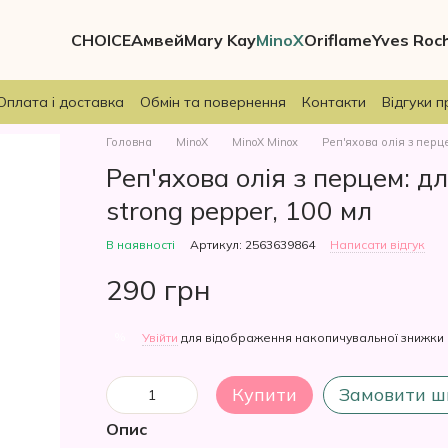
CHOICE
Амвей
Mary Kay
MinoX
Oriflame
Yves Roc
Оплата і доставка
Обмін та повернення
Контакти
Відгуки п
Головна
MinoX
MinoX Minox
Реп'яхова олія з перце
Реп'яхова олія з перцем: д
strong pepper, 100 мл
В наявності
Артикул: 2563639864
Написати відгук
290 грн
%
Увійти
для відображення накопичувальної знижки
Купити
Замовити ш
Опис