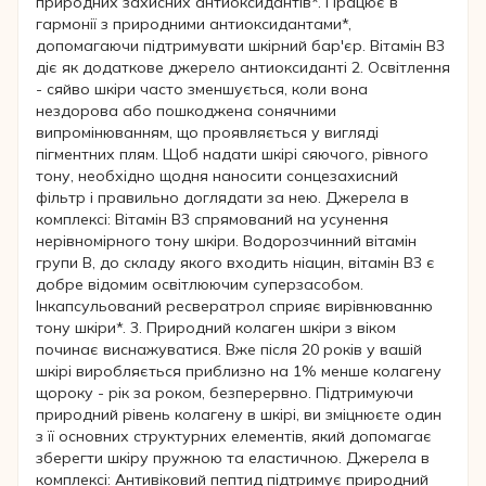
природних захисних антиоксидантів*. Працює в
гармонії з природними антиоксидантами*,
допомагаючи підтримувати шкірний бар'єр. Вітамін B3
діє як додаткове джерело антиоксиданті 2. Освітлення
- сяйво шкіри часто зменшується, коли вона
нездорова або пошкоджена сонячними
випромінюванням, що проявляється у вигляді
пігментних плям. Щоб надати шкірі сяючого, рівного
тону, необхідно щодня наносити сонцезахисний
фільтр і правильно доглядати за нею. Джерела в
комплексі: Вітамін В3 спрямований на усунення
нерівномірного тону шкіри. Водорозчинний вітамін
групи В, до складу якого входить ніацин, вітамін В3 є
добре відомим освітлюючим суперзасобом.
Інкапсульований ресвератрол сприяє вирівнюванню
тону шкіри*. 3. Природний колаген шкіри з віком
починає виснажуватися. Вже після 20 років у вашій
шкірі виробляється приблизно на 1% менше колагену
щороку - рік за роком, безперервно. Підтримуючи
природний рівень колагену в шкірі, ви зміцнюєте один
з її основних структурних елементів, який допомагає
зберегти шкіру пружною та еластичною. Джерела в
комплексі: Антивіковий пептид підтримує природний