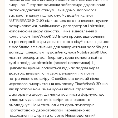
зморшок. Екстракт ромашки забезпечує додатковий
антиоксидантний стимул і, як відомо, допомагає
заспокоїти шкіру під час сну. Чудодійні кульки
NUTRIBEADS® DUO під час кожного нанесення, кульки
розкриваються, вивільнюють ресвератрол і вітаміни,
наповнюючи шкіру свіжістю. Нічне відновлення з
комплексом TimeWise® 3D Вночі процес відновлення
та регенерації шкіри досягає свого піку*, отже, цей час
є особливо ефективним для використання засобів для
догляду. Спеціальні чудодійні кульки NutriBeads® Duo
містять ресвератрол (перламутрові намистинки) та
суміш похідних вітамінів (рожеві намистинки). Ці
целюлозні кульки лопаються під час подачі через
дозатор, вивільняючи свіжі речовини, які потім
потрапляють на шкіру. Спокійно відпочивай після
чергового використання комплексу TimeWise® 3D, що
діє протягом ночі, зменшуючи вплив стресових
факторів на шкіру. Ця легка росяниста формула, що
підходить для всіх типів шкіри, заспокоює та
омолоджує. Не містить олій та ароматизаторів
Протестовано дерматологом Перевірено на
подразнення шкіри та алергію Некомедогенний