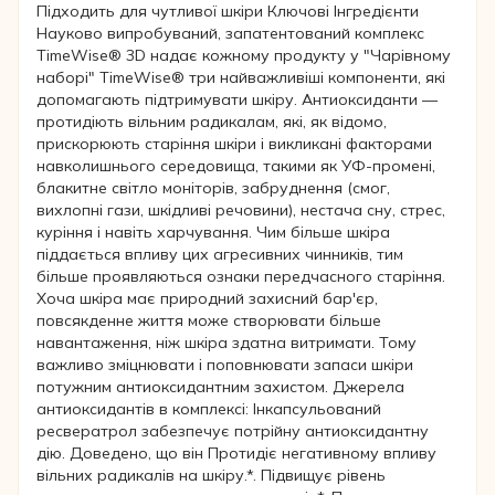
Підходить для чутливої шкіри Ключові Інгредієнти
Науково випробуваний, запатентований комплекс
TimeWise® 3D надає кожному продукту у "Чарівному
наборі" TimeWise® три найважливіші компоненти, які
допомагають підтримувати шкіру. Антиоксиданти —
протидіють вільним радикалам, які, як відомо,
прискорюють старіння шкіри і викликані факторами
навколишнього середовища, такими як УФ-промені,
блакитне світло моніторів, забруднення (смог,
вихлопні гази, шкідливі речовини), нестача сну, стрес,
куріння і навіть харчування. Чим більше шкіра
піддається впливу цих агресивних чинників, тим
більше проявляються ознаки передчасного старіння.
Хоча шкіра має природний захисний бар'єр,
повсякденне життя може створювати більше
навантаження, ніж шкіра здатна витримати. Тому
важливо зміцнювати і поповнювати запаси шкіри
потужним антиоксидантним захистом. Джерела
антиоксидантів в комплексі: Інкапсульований
ресвератрол забезпечує потрійну антиоксидантну
дію. Доведено, що він Протидіє негативному впливу
вільних радикалів на шкіру.*. Підвищує рівень