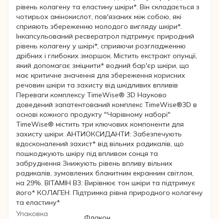
рівень колагену та еластину шкіри*. Він складається з
чотирьох амінокислот, пов'язаних між собою, які
сприяють збереженню молодого вигляду шкіри*.
Інкапсульований ресвератрол підтримує природний
рівень колагену у шкірі*, сприяючи розгладженню
дрібних і глибоких зморшок. Містить екстракт опунції,
який допомагає зміцнити* водний бар'єр шкіри, що
має критичне значення для збереження корисних
речовин шкіри та захисту від шкідливих впливів
Переваги комплексу TimeWise® 3D Науково
доведений запатентований комплекс TimeWise®3D в
основі кожного продукту "Чарівному наборі"
TimeWise® містить три ключових компоненти для
захисту шкіри: АНТИОКСИДАНТИ: Забезпечують
вдосконалений захист* від вільних радикалів, що
пошкоджують шкіру під впливом сонця та
забруднення Знижують рівень впливу вільних
радикалів, зумовлених блакитним екранним світлом,
на 29%. ВІТАМІН В3: Вирівнює тон шкіри та підтримує
його* КОЛАГЕН: Підтримка рівня природного колагену
та еластину*
Упаковка
Флакон