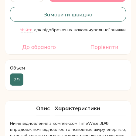
Замовити швидко
Увійти
для відображення накопичувальної знижки
%
До обраного
Порівняти
Объем
29
Опис
Характеристики
Нічне відновлення з комплексом TimeWise 3D®
впродовж ночі відновлює та наповнює шкіру енергією,
надає їй свіжого вигляду завдяки зменшенню мімічних