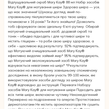
Відлущувальний скраб Mary Kay® 88 мл Набір засобів
Mary Kay® для матування шкіри Здорова шкіра — усе,
що має значення! Шукаєш догляд, який по-
справжньому піклуватиметься про твою шкіру,
починаючи з 16 років? Ти його знайшла! Дозволить
тобі сформувати свою ідеальну б’юті-рутину. Обирай
матуючий очищувальний засіб, додавай скраб та
тонік – обидва підходять і для чутливої шкіри та
містять гліцерин – та роби свою шкіру здоровою, а
себе – щасливою від результату. 92% підтверджують,
що Матуючий очищувальний засіб Mary Kay®
ефективно видаляє зайвий жир* 95% підтверджують,
що Матуючий зволожувальний засіб Mary Kay®
відчувається невагомим на шкірі* *Результати
засновані на незалежному зовнішньому споживчому
дослідженні, в якому брали участь 99-100 жінок, які
використовували засоби догляду за шкірою Mary
Kay® відповідно до інструкцій. Переваги Набору
засобів Mary Kay® для матування шкіри Підходить для
всіх типів шкіри, включаючи чутливу Некомедогенний
Перевірено на подразнення та алергію Протестовано
дерматологами Не містить ароматизаторів Не сушить