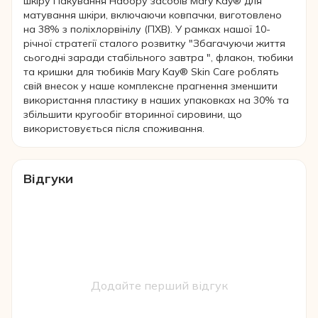
шкіру Пакування Набору засобів Mary Kay® для
матування шкіри, включаючи ковпачки, виготовлено
на 38% з поліхлорвінілу (ПХВ). У рамках нашої 10-
річної стратегії сталого розвитку "Збагачуючи життя
сьогодні заради стабільного завтра ", флакон, тюбики
та кришки для тюбиків Mary Kay® Skin Care роблять
свій внесок у наше комплексне прагнення зменшити
використання пластику в наших упаковках на 30% та
збільшити кругообіг вторинної сировини, що
використовується після споживання.
Відгуки
Додайте перший відгук