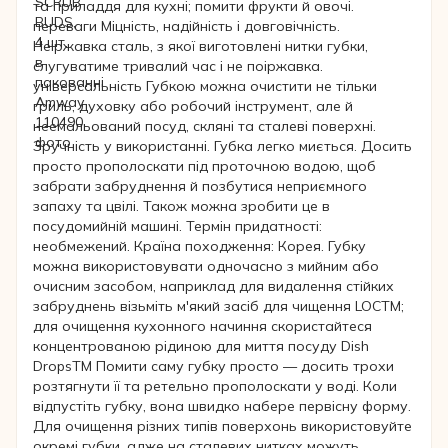
та приладдя для кухні; помити фрукти й овочі.
переваги Міцність, надійність і довговічність.
Неіржавка сталь, з якої виготовлені нитки губки,
слугуватиме тривалий час і не поіржавка.
універсальність Губкою можна очистити не тільки
гриль, духовку або робочий інструмент, але й
неемальований посуд, скляні та сталеві поверхні.
Зручність у використанні. Губка легко миється. Досить
просто прополоскати під проточною водою, щоб
забрати забруднення й позбутися неприємного
запаху та цвілі. Також можна зробити це в
посудомийній машині. Термін придатності:
необмежений. Країна походження: Корея. Губку
можна використовувати одночасно з мийним або
очисним засобом, наприклад для видалення стійких
забруднень візьміть м'який засіб для чищення LOCTM;
для очищення кухонного начиння скористайтеся
концентрованою рідиною для миття посуду Dish
DropsTM Помити саму губку просто — досить трохи
розтягнути її та ретельно прополоскати у воді. Коли
відпустіть губку, вона швидко набере первісну форму.
Для очищення різних типів поверхонь використовуйте
окремі губки, адже на сталевих нитках можуть