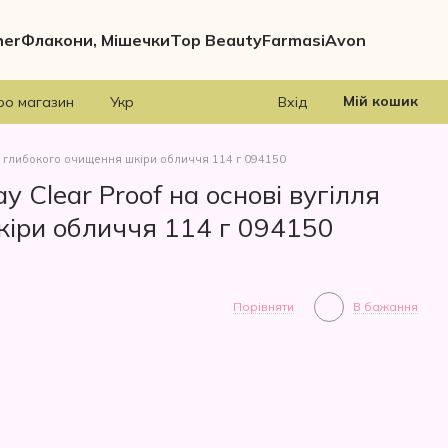
her
Флакони, Мішечки
Top Beauty
Farmasi
Avon
Мій кошик
ро магазин
Укр
Вхід
для глибокого очищення шкіри обличчя 114 г 094150
 Clear Proof на основі вугілля
кіри обличчя 114 г 094150
Порівняти
В бажання