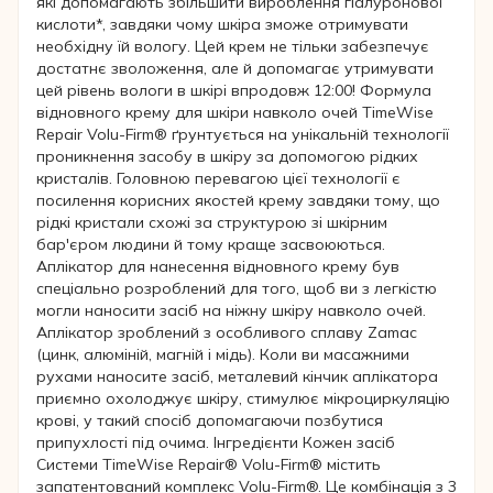
які допомагають збільшити вироблення гіалуронової
кислоти*, завдяки чому шкіра зможе отримувати
необхідну їй вологу. Цей крем не тільки забезпечує
достатнє зволоження, але й допомагає утримувати
цей рівень вологи в шкірі впродовж 12:00! Формула
відновного крему для шкіри навколо очей TimeWise
Repair Volu-Firm® ґрунтується на унікальній технології
проникнення засобу в шкіру за допомогою рідких
кристалів. Головною перевагою цієї технології є
посилення корисних якостей крему завдяки тому, що
рідкі кристали схожі за структурою зі шкірним
бар'єром людини й тому краще засвоюються.
Аплікатор для нанесення відновного крему був
спеціально розроблений для того, щоб ви з легкістю
могли наносити засіб на ніжну шкіру навколо очей.
Аплікатор зроблений з особливого сплаву Zamac
(цинк, алюміній, магній і мідь). Коли ви масажними
рухами наносите засіб, металевий кінчик аплікатора
приємно охолоджує шкіру, стимулює мікроциркуляцію
крові, у такий спосіб допомагаючи позбутися
припухлості під очима. Інгредієнти Кожен засіб
Системи TimeWise Repair® Volu-Firm® містить
запатентований комплекс Volu-Firm®. Це комбінація з 3