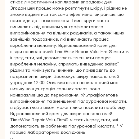
стікає лімфатичними капілярами впродовж дня.
Згодом цей процес може розтягнути шкіру, і рідина не
зможе виділитися так само ефективно, як раніше, що
призведе до її накопичення. Темні круги часто
виникають під впливом ультрафіолетового
випромінювання та вільних радикалів, а також інших
зовнішніх подразників, які викликають процес
вироблення меланіну. Відновлювальний крем для
шкіри навколо очей TimeWise Repair Volu-Firm® містить
інгредієнти, які допомагають зменшити процес
вироблення меланіну, сприяють виведенню зайвої
рідини та мінімізують чинники, що призводять до
подразнення шкіри. Зволожує шкіру навколо очей
упродовж 12:00. Оскільки шкіра навколо очей має
низьку концентрацію сальних залоз, вона
найвразливіша до пересихання. Ультрафіолетове
випромінювання та зменшення гіалоуронової кислоти,
відбувається з віком, може тільки посилити проблему.
Відновлювальний крем для шкіри навколо очей
TimeWise Repair Volu-Firm® містить інгредієнти, які
допомагають виробленню гіалуронової кислоти. * У
процесі лабораторних досліджень