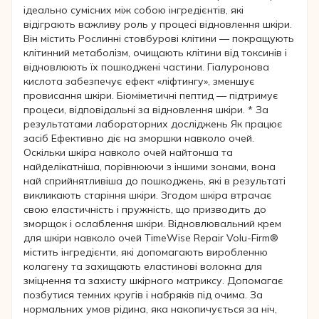
ідеально сумісних між собою інгредієнтів, які
відіграють важливу роль у процесі відновлення шкіри.
Він містить Рослинні стовбурові клітини — покращують
клітинний метаболізм, очищають клітини від токсинів і
відновлюють їх пошкоджені частини. Гіалуронова
кислота забезпечує ефект «ліфтингу», зменшує
провисання шкіри. Біоміметичні пептид — підтримує
процеси, відповідальні за відновлення шкіри. * За
результатами лабораторних досліджень Як працює
засіб Ефективно діє на зморшки навколо очей.
Оскільки шкіра навколо очей найтонша та
найделікатніша, порівнюючи з іншими зонами, вона
най сприйнятливіша до пошкоджень, які в результаті
викликають старіння шкіри. Згодом шкіра втрачає
свою еластичність і пружність, що призводить до
зморщок і ослаблення шкіри. Відновлювальний крем
для шкіри навколо очей TimeWise Repair Volu-Firm®
містить інгредієнти, які допомагають виробленню
колагену та захищають еластинові волокна для
зміцнення та захисту шкірного матриксу. Допомагає
позбутися темних кругів і набряків під очима. За
нормальних умов рідина, яка накопичується за ніч,