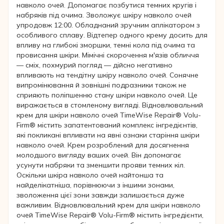
навколо очей. Допомагає позбутися темних кругів і
набряків під очима. Зволожує шкіру навколо очей
упродовж 12:00. Обладнаний зручним аплікатором з
особливого сплаву. Відтепер одного крему досить для
впливу на глибокі зморшки, темні кола під очима та
провисання шкіри. Мімічні скорочення м'язів обличчя
— сміх, похмурий погляд — дійсно негативно
впливають на тендітну шкіру навколо очей. Сонячне
випромінювання й зовнішні подразники також не
сприяють поліпшенню стану шкіри навколо очей. Це
виражається в стомленому вигляді. Відновлювальний
крем для шкіри навколо очей TimeWise Repair® Volu-
Firm® містить запатентований комплекс інгредієнтів,
які покликані впливати на явні ознаки старіння шкіри
навколо очей. Крем розроблений для досягнення
молодшого вигляду ваших очей. Він допомагає
усунути набряки та зменшити прояви темних кіл.
Оскільки шкіра навколо очей найтонша та
найделікатніша, порівнюючи з іншими зонами,
зволоження цієї зони завжди залишається дуже
важливим. Відновлювальний крем для шкіри навколо
очей TimeWise Repair® Volu-Firm® містить інгредієнти,