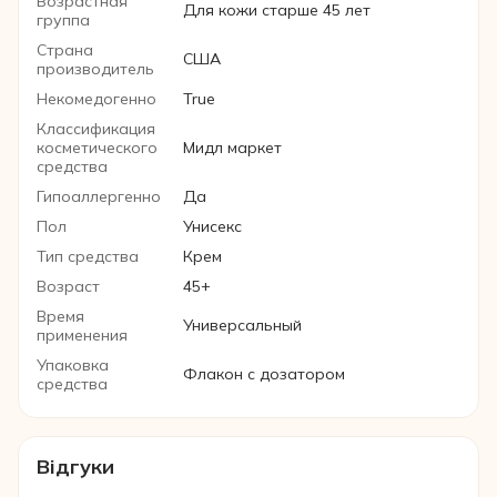
Возрастная
Для кожи старше 45 лет
группа
Страна
США
производитель
Некомедогенно
True
Классификация
косметического
Мидл маркет
средства
Гипоаллергенно
Да
Пол
Унисекс
Тип средства
Крем
Возраст
45+
Время
Универсальный
применения
Упаковка
Флакон с дозатором
средства
Відгуки