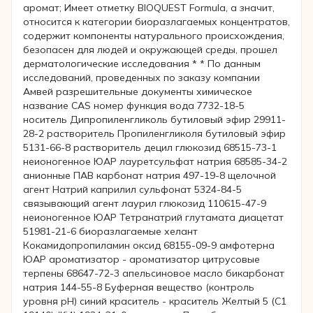
аромат; Имеет отметку BIOQUEST Formula, а значит,
относится к категории биоразлагаемых концентратов,
содержит компоненты натурального происхождения,
безопасен для людей и окружающей среды, прошел
дерматологические исследования * * По данным
исследований, проведенных по заказу компании
Амвей разрешительные документы химическое
название CAS номер функция вода 7732-18-5
носитель Дипропиленгликоль бутиловый эфир 29911-
28-2 растворитель Пропиленгликоля бутиловый эфир
5131-66-8 растворитель децил глюкозид 68515-73-1
неионогенное ЮАР лауретсульфат натрия 68585-34-2
анионные ПАВ карбонат натрия 497-19-8 щелочной
агент Натрий каприлил сульфонат 5324-84-5
связывающий агент лаурил глюкозид 110615-47-9
неионогенное ЮАР Тетранатрий глутамата диацетат
51981-21-6 биоразлагаемые хелант
Кокамидопропиламин оксид 68155-09-9 амфотерна
ЮАР ароматизатор - ароматизатор цитрусовые
терпены 68647-72-3 апельсиновое масло бикарбонат
натрия 144-55-8 Буферная вещество (контроль
уровня рН) синий краситель - краситель Желтый 5 (С1