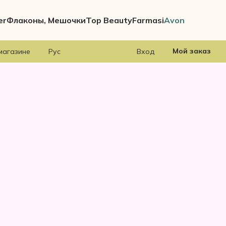
er
Флаконы, Мешочки
Top Beauty
Farmasi
Avon
Мой заказ
магазине
Рус
Вход