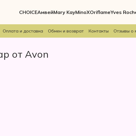
CHOICE
Амвей
Mary Kay
MinoX
Oriflame
Yves Roch
Оплата и доставка
Обмен и возврат
Контакты
Отзывы о 
ар от Avon