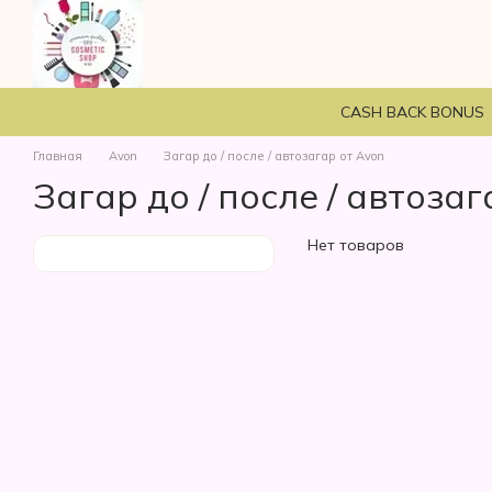
Перейти к основному контенту
CASH BACK BONUS
Главная
Avon
Загар до / после / автозагар от Avon
Загар до / после / автозаг
Нет товаров