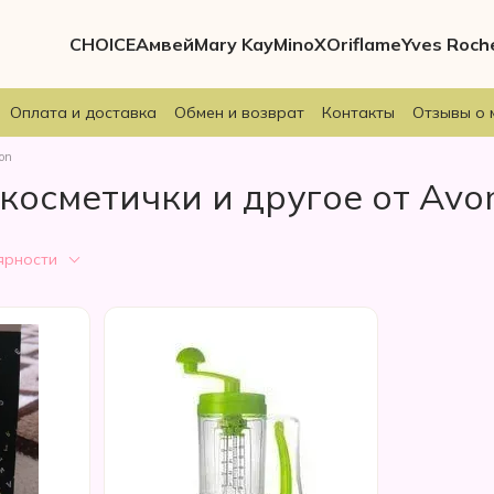
CHOICE
Амвей
Mary Kay
MinoX
Oriflame
Yves Roch
Оплата и доставка
Обмен и возврат
Контакты
Отзывы о 
on
 косметички и другое от Avo
ярности