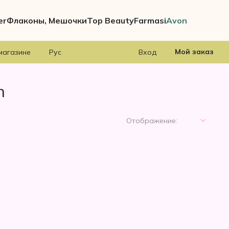
er
Флаконы, Мешочки
Top Beauty
Farmasi
Avon
Мой заказ
магазине
Рус
Вход
n
Отображение: