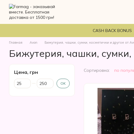
Перейти к основному контенту
CASH BACK BONUS
Главная
Avon
Бижутерия, чашки, сумки, косметички и другое от Av
Бижутерия, чашки, сумки,
Сортировка:
по попул
Цена, грн
От Цена, грн
До Цена, грн
OK