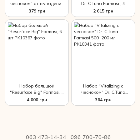
чесноком" от выпадения
Dr. C.Tuna Farmasi , 4
волос Dr. C.Tuna Farmasi
единицы
379 грн
2 615 грн
225+200 мл
Набор большой
Набор "Vitalizing с
"Resurface Big" Farmasi, 6
чесноком" Dr. C.Tuna
шт
Farmasi 500+200 мл
4 000 грн
364 грн
063 473-14-34
096 700-70-86