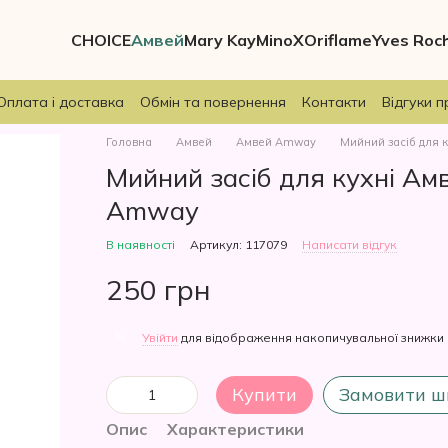
CHOICE
Амвей
Mary Kay
MinoX
Oriflame
Yves Roc
Оплата і доставка
Обмін та повернення
Контакти
Відгуки п
Головна
Амвей
Амвей Amway
Мийний засіб для 
Мийний засіб для кухні Ам
Amway
В наявності
Артикул: 117079
Написати відгук
250 грн
%
Увійти
для відображення накопичувальної знижки
Купити
Замовити ш
Опис
Характеристики