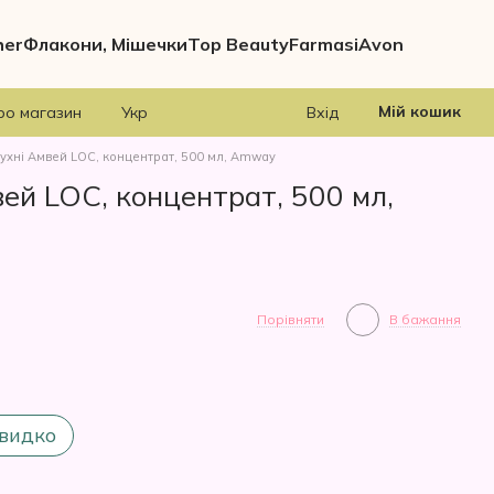
her
Флакони, Мішечки
Top Beauty
Farmasi
Avon
Мій кошик
ро магазин
Укр
Вхід
кухні Амвей LOC, концентрат, 500 мл, Amway
вей LOC, концентрат, 500 мл,
Порівняти
В бажання
видко