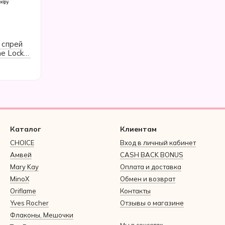
 спрей
e Locker
5 мл
Каталог
Клиентам
CHOICE
Вход в личный кабинет
Амвей
CASH BACK BONUS
Mary Kay
Оплата и доставка
MinoX
Обмен и возврат
Oriflame
Контакты
Yves Rocher
Отзывы о магазине
Флаконы, Мешочки
Мы в соцсетях