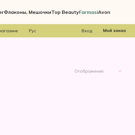
er
Флаконы, Мешочки
Top Beauty
Farmasi
Avon
Мой заказ
магазине
Рус
Вход
Отображение: