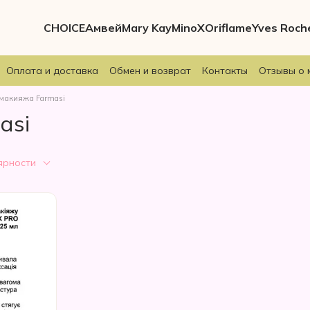
CHOICE
Амвей
Mary Kay
MinoX
Oriflame
Yves Roch
Оплата и доставка
Обмен и возврат
Контакты
Отзывы о 
макияжа Farmasi
asi
ярности