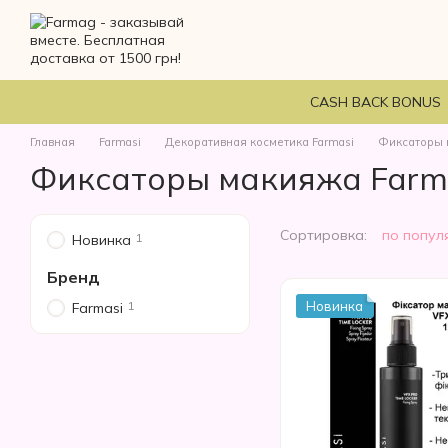
Перейти к основному контенту
CASH BACK BONUS
Главная
Farmasi
Декоративная косметика Farmasi
Фиксаторы 
Фиксаторы макияжа Farm
Сортировка:
по попул
1
Новинка
Бренд
1
Новинка
Farmasi