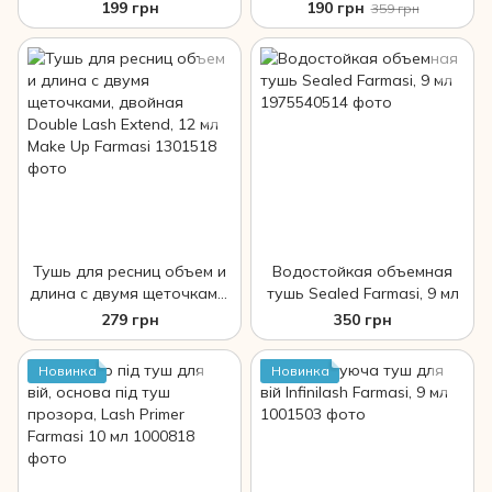
Extentional Lash, 8 мл Make
Definition 10 мл Make Up
199 грн
190 грн
359 грн
Up Farmasi
Farmasi
Тушь для ресниц объем и
Водостойкая объемная
длина с двумя щеточками,
тушь Sealed Farmasi, 9 мл
двойная Double Lash
279 грн
350 грн
Extend, 12 мл Make Up
Farmasi
Новинка
Новинка