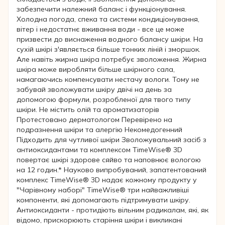
забезпечити належний баланс і функціонування.
Холодна погода, спека та системи кондиціонування,
вітер і недостатнє вживання води - все це може
призвести до виснаження водного балансу шкіри. На
сухій шкірі з'являється більше тонких ліній і зморшок.
Але навіть жирна шкіра потребує зволоження. Жирна
шкіра може виробляти більше шкірного сала,
намагаючись компенсувати нестачу вологи. Тому не
забувай зволожувати шкіру двічі на день за
допомогою формули, розробленої для твого типу
шкіри. Не містить олій та ароматизаторів
Протестовано дерматологом Перевірено на
подразнення шкіри та алергію Некомедогенний
Підходить для чутливої шкіри Зволожувальний засіб з
антиоксидантами та комплексом TimeWise® 3D
повертає шкірі здорове сяйво та наповнює вологою
на 12 годин.* Науково випробуваний, запатентований
комплекс TimeWise® 3D надає кожному продукту у
"Чарівному наборі" TimeWise® три найважливіші
компоненти, які допомагають підтримувати шкіру.
Антиоксиданти - протидіють вільним радикалам, які, як
відомо, прискорюють старіння шкіри і викликані