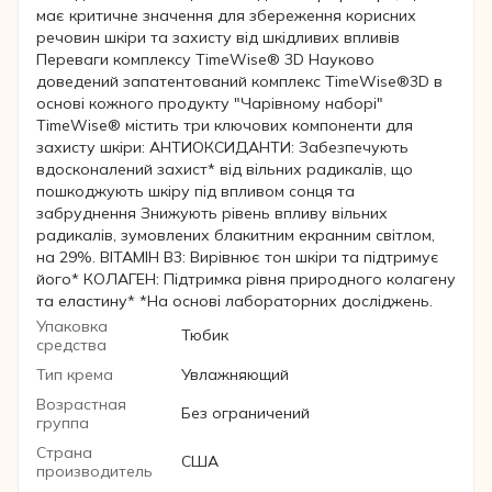
має критичне значення для збереження корисних
речовин шкіри та захисту від шкідливих впливів
Переваги комплексу TimeWise® 3D Науково
доведений запатентований комплекс TimeWise®3D в
основі кожного продукту "Чарівному наборі"
TimeWise® містить три ключових компоненти для
захисту шкіри: АНТИОКСИДАНТИ: Забезпечують
вдосконалений захист* від вільних радикалів, що
пошкоджують шкіру під впливом сонця та
забруднення Знижують рівень впливу вільних
радикалів, зумовлених блакитним екранним світлом,
на 29%. ВІТАМІН В3: Вирівнює тон шкіри та підтримує
його* КОЛАГЕН: Підтримка рівня природного колагену
та еластину* *На основі лабораторних досліджень.
Упаковка
Тюбик
средства
Тип крема
Увлажняющий
Возрастная
Без ограничений
группа
Страна
США
производитель