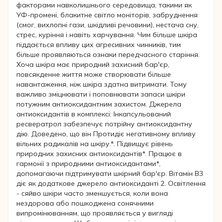
факторами навколишнього середовища, такими як
УФ-промені, блакитне світло моніторів, забруднення
(смог, вихлопні гази, шкідливі речовини), нестача сну,
стрес, куріння і навіть харчування. Чим більше шкіра
піддається впливу цих агресивних чинників, тим
більше проявляються ознаки передчасного старіння.
Хоча шкіра має природний захисний бар'єр,
повсякденне життя може створювати більше
навантаження, ніж шкіра здатна витримати. Тому
важливо зміцнювати і поповнювати запаси шкіри
потужним антиоксидантним захистом. Джерела
антиоксидантів в комплексі: Інкапсульований
ресвератрол забезпечує потрійну антиоксидантну
дію. Доведено, що він Протидіє негативному впливу
вільних радикалів на шкіру.*. Підвищує рівень
природних захисних антиоксидантів*. Працює в
гармонії з природними антиоксидантами*,
допомагаючи підтримувати шкірний бар'єр. Вітамін B3
діє як додаткове джерело антиоксиданті 2. Освітлення
- сяйво шкіри часто зменшується, коли вона
нездорова або пошкоджена сонячними
випромінюванням, що проявляється у вигляді