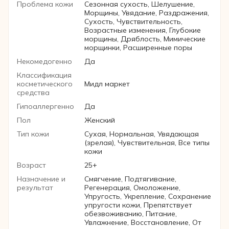
Проблема кожи
Сезонная сухость, Шелушение,
Морщины, Увядание, Раздражения,
Сухость, Чувствительность,
Возрастные изменения, Глубокие
морщины, Дряблость, Мимические
морщинки, Расширенные поры
Некомедогенно
Да
Классификация
косметического
Мидл маркет
средства
Гипоаллергенно
Да
Пол
Женский
Тип кожи
Сухая, Нормальная, Увядающая
(зрелая), Чувствительная, Все типы
кожи
Возраст
25+
Назначение и
Смягчение, Подтягивание,
результат
Регенерация, Омоложение,
Упругость, Укрепление, Сохранение
упругости кожи, Препятствует
обезвоживанию, Питание,
Увлажнение, Восстановление, От