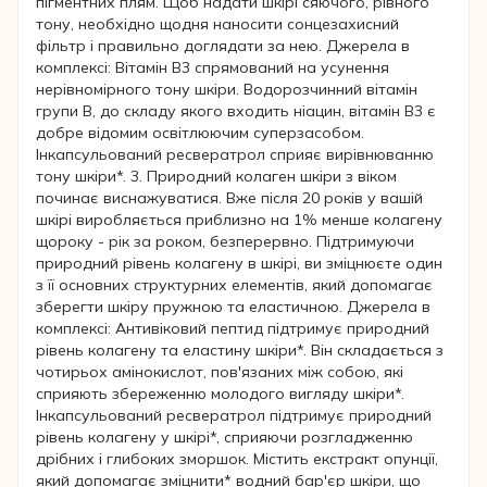
пігментних плям. Щоб надати шкірі сяючого, рівного
тону, необхідно щодня наносити сонцезахисний
фільтр і правильно доглядати за нею. Джерела в
комплексі: Вітамін В3 спрямований на усунення
нерівномірного тону шкіри. Водорозчинний вітамін
групи В, до складу якого входить ніацин, вітамін В3 є
добре відомим освітлюючим суперзасобом.
Інкапсульований ресвератрол сприяє вирівнюванню
тону шкіри*. 3. Природний колаген шкіри з віком
починає виснажуватися. Вже після 20 років у вашій
шкірі виробляється приблизно на 1% менше колагену
щороку - рік за роком, безперервно. Підтримуючи
природний рівень колагену в шкірі, ви зміцнюєте один
з її основних структурних елементів, який допомагає
зберегти шкіру пружною та еластичною. Джерела в
комплексі: Антивіковий пептид підтримує природний
рівень колагену та еластину шкіри*. Він складається з
чотирьох амінокислот, пов'язаних між собою, які
сприяють збереженню молодого вигляду шкіри*.
Інкапсульований ресвератрол підтримує природний
рівень колагену у шкірі*, сприяючи розгладженню
дрібних і глибоких зморшок. Містить екстракт опунції,
який допомагає зміцнити* водний бар'єр шкіри, що