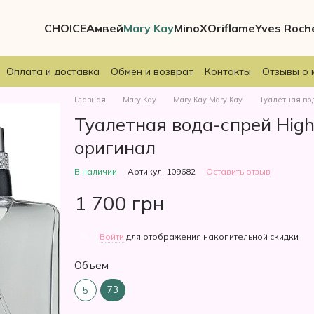
CHOICE
Амвей
Mary Kay
MinoX
Oriflame
Yves Roch
Оплата и доставка
Обмен и возврат
Контакты
Отзывы о 
Главная
Mary Kay
Mary Kay Mary Kay
Туалетная вод
Туалетная вода-спрей High 
оригинал
В наличии
Артикул: 109682
Оставить отзыв
1 700 грн
%
Войти
для отображения накопительной скидки
Объем
73
5