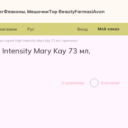
er
Флаконы, Мешочки
Top Beauty
Farmasi
Avon
Мой заказ
магазине
Рус
Вход
а-спрей High Intensity Mary Kay 73 мл, оригинал
Intensity Mary Kay 73 мл,
К сравнению
В желания