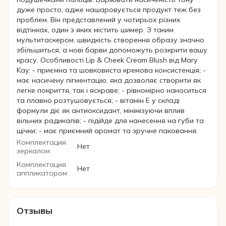
дуже просто, адже нашаровується продукт теж без
проблем. Він представлений у чотирьох різних
відтінках, один з яких містить шимер. З таким
мультитаскером, швидкість створення образу значно
збільшиться, а нові барви допоможуть розкрити вашу
красу. Особливості Lip & Cheek Cream Blush від Mary
Kay: - приємна та шовковиста кремова консистенція; -
має насичену пігментацію, яка дозволяє створити як
легке покриття, так і яскраве; - рівномірно наноситься
та плавно розтушовується; - вітамін Е у складі
формули діє як антиоксидант, мінімізуючи вплив
вільних радикалів; - підійде для нанесення на губи та
щічки; - має приємний аромат та зручне паковання.
Комплектация
Нет
зеркалом
Комплектация
Нет
аппликатором
Отзывы