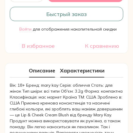
Быстрый заказ
Войти
для отображения накопительной скидки
%
В избранное
К сравнению
Описание
Характеристики
Вік: 18+ Бренд: mary kay Серія: обличчя Стать: для
жінок Тип шкіри: всі типи Об'єм: 3.2g Форма: компактна
Класифікація: мас маркет Країна ТМ: США Зроблено в:
США Приємна кремова консистенція та насичені
глибокі кольори, які зроблять ваш макіяж довершеним
— це Lip & Cheek Cream Blush від бренду Mary Kay.
Продукт можна використовувати як рум’яна, а також
помаду. Він легко наноситься як пензликом. Так і
подушечками пальців. Варіювати насиченість тону