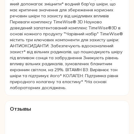
який допомагає зміцнити* водний бар'єр шкіри, що
має критичне значення для збереження корисних
речовин шкіри та захисту від шкідливих впливів
Переваги комплексу TimeWise® 3D Науково
доведений запатентований комплекс TimeWise®3D в
основі кожного продукту "Чарівний набір" TimeWise®
містить три ключових компоненти для захисту шкіри:
АНТИОКСИДАНТИ: Забезпечують вдосконалений
захист* від вільних радикалів, що пошкоджують шкіру
під впливом сонця та забруднення Знижують рівень
впливу вільних радикалів, зумовлених блакитним
екранним світлом, на 29%. ВІТАМІН В3: Вирівнює тон
шкіри та підтримує його* КОЛАГЕН: Підтримка рівня
природного колагену та еластину* *На основі
лабораторних досліджень.
Отзывы