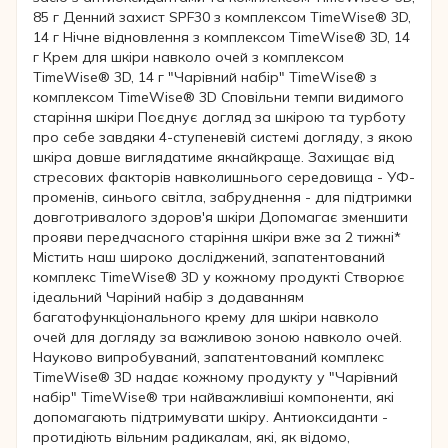
85 г Денний захист SPF30 з комплексом TimeWise® 3D,
14 г Нічне відновлення з комплексом TimeWise® 3D, 14
г Крем для шкіри навколо очей з комплексом
TimeWise® 3D, 14 г "Чарівний набір" TimeWise® з
комплексом TimeWise® 3D Сповільни темпи видимого
старіння шкіри Поєднує догляд за шкірою та турботу
про себе завдяки 4-ступеневій системі догляду, з якою
шкіра довше виглядатиме якнайкраще. Захищає від
стресових факторів навколишнього середовища - УФ-
променів, синього світла, забруднення - для підтримки
довготривалого здоров'я шкіри Допомагає зменшити
прояви передчасного старіння шкіри вже за 2 тижні*
Містить наш широко досліджений, запатентований
комплекс TimeWise® 3D у кожному продукті Створює
ідеальний Чаріний набір з додаванням
багатофункціонального крему для шкіри навколо
очей для догляду за важливою зоною навколо очей.
Науково випробуваний, запатентований комплекс
TimeWise® 3D надає кожному продукту у "Чарівний
набір" TimeWise® три найважливіші компоненти, які
допомагають підтримувати шкіру. Антиоксиданти -
протидіють вільним радикалам, які, як відомо,