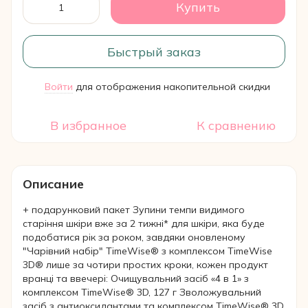
Купить
Быстрый заказ
Войти
для отображения накопительной скидки
%
В избранное
К сравнению
Описание
+ подарунковий пакет Зупини темпи видимого
старіння шкіри вже за 2 тижні* для шкіри, яка буде
подобатися рік за роком, завдяки оновленому
"Чарівний набір" TimeWise® з комплексом TimeWise
3D® лише за чотири простих кроки, кожен продукт
вранці та ввечері: Очищувальний засіб «4 в 1» з
комплексом TimeWise® 3D, 127 г Зволожувальний
засіб з антиоксидантами та комплексом TimeWise® 3D,