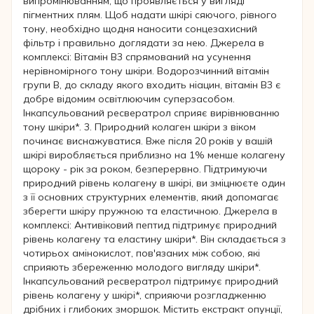
випромінюванням, що проявляється у вигляді
пігментних плям. Щоб надати шкірі сяючого, рівного
тону, необхідно щодня наносити сонцезахисний
фільтр і правильно доглядати за нею. Джерела в
комплексі: Вітамін В3 спрямований на усунення
нерівномірного тону шкіри. Водорозчинний вітамін
групи В, до складу якого входить ніацин, вітамін В3 є
добре відомим освітлюючим суперзасобом.
Інкапсульований ресвератрол сприяє вирівнюванню
тону шкіри*. 3. Природний колаген шкіри з віком
починає виснажуватися. Вже після 20 років у вашій
шкірі виробляється приблизно на 1% менше колагену
щороку - рік за роком, безперервно. Підтримуючи
природний рівень колагену в шкірі, ви зміцнюєте один
з її основних структурних елементів, який допомагає
зберегти шкіру пружною та еластичною. Джерела в
комплексі: Антивіковий пептид підтримує природний
рівень колагену та еластину шкіри*. Він складається з
чотирьох амінокислот, пов'язаних між собою, які
сприяють збереженню молодого вигляду шкіри*.
Інкапсульований ресвератрол підтримує природний
рівень колагену у шкірі*, сприяючи розгладженню
дрібних і глибоких зморшок. Містить екстракт опунції,