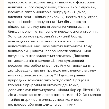
прискорюють старіння шкіри і викликані факторами
навколишнього середовища, такими як УФ-промені,
блакитне світло моніторів, забруднення (смог,
вихлопні гази, шкідливі речовини), нестача сну, стрес,
куріння і навіть харчування. Чим більше шкіра
піддається впливу цих агресивних чинників, тим
більше проявляються ознаки передчасного старіння.
Хоча шкіра має природний захисний бар'єр,
повсякденне життя може створювати більше
навантаження, ніж шкіра здатна витримати. Тому
важливо зміцнювати і поповнювати запаси шкіри
потужним антиоксидантним захистом. Джерела
антиоксидантів в комплексі: Інкапсульований
ресвератрол забезпечує потрійну антиоксидантну
дію. Доведено, що він Протидіє негативному впливу
вільних радикалів на шкіру.*. Підвищує рівень
природних захисних антиоксидантів*. Працює в
гармонії з природними антиоксидантами*,
допомагаючи підтримувати шкірний бар'єр. Вітамін B3
діє як додаткове джерело антиоксиданті 2. Освітлення
- сяйво шкіри часто зменшується, коли вона
нездорова або пошкоджена сонячними