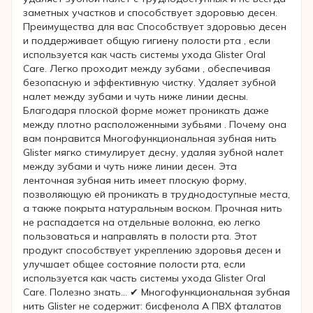
заметных участков и способствует здоровью десен.
Преимущества для вас Способствует здоровью десен
и поддерживает общую гигиену полости рта , если
используется как часть системы ухода Glister Oral
Care. Легко проходит между зубами , обеспечивая
безопасную и эффективную чистку. Удаляет зубной
налет между зубами и чуть ниже линии десны.
Благодаря плоской форме может проникать даже
между плотно расположенными зубьями . Почему она
вам понравится Многофункциональная зубная нить
Glister мягко стимулирует десну, удаляя зубной налет
между зубами и чуть ниже линии десен. Эта
ленточная зубная нить имеет плоскую форму,
позволяющую ей проникать в труднодоступные места,
а также покрыта натуральным воском. Прочная нить
не распадается на отдельные волокна, ею легко
пользоваться и направлять в полости рта. Этот
продукт способствует укреплению здоровья десен и
улучшает общее состояние полости рта, если
используется как часть системы ухода Glister Oral
Care. Полезно знать… ✔ Многофункциональная зубная
нить Glister не содержит: бисфенола А ПВХ фталатов