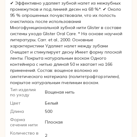
✔ Эффективно удаляет зубной налет из межзубных
промежутков и под линией десен на 68 %*. ✔ Около
95 % опрошенных почувствовали, что их полость
очистилась после использования
Многофункциональной зубной нити Glister в составе
системы ухода Glister Oral Care. * На основе научной
литературы, Carr. et al., 2000. Основные
характеристики Удаляет налет между зубами
Очищает и стимулирует десну Имеет форму плоской
ленты. Покрыта натуральным воском Одного
контейнера с нитью длиной 50 м хватает на 166
применений. Состав: вощеное волокно из
синтетического материала (политетрафторэтилен),
покрытое натуральным пчелиным воском.
Тип изделия
Вощеная нить
по уходу
Цвет
Белый
Длина
500
Форма
Плоская
сечения нити
Количество в
2