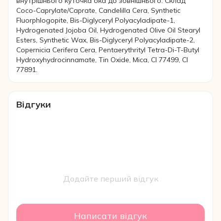
внутрішнього куточка ока до зовнішнього. Склад
Coco-Caprylate/Caprate, Candelilla Cera, Synthetic
Fluorphlogopite, Bis-Diglyceryl Polyacyladipate-1,
Hydrogenated Jojoba Oil, Hydrogenated Olive Oil Stearyl
Esters, Synthetic Wax, Bis-Diglyceryl Polyacyladipate-2,
Copernicia Cerifera Cera, Pentaerythrityl Tetra-Di-T-Butyl
Hydroxyhydrocinnamate, Tin Oxide, Mica, CI 77499, CI
77891.
Відгуки
Додайте перший відгук
Написати відгук