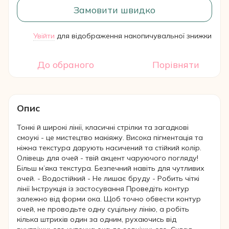
Замовити швидко
Увійти
для відображення накопичувальної знижки
%
До обраного
Порівняти
Опис
Тонкі й широкі лінії, класичні стрілки та загадкові
смоукі - це мистецтво макіяжу. Висока пігментація та
ніжна текстура дарують насичений та стійкий колір.
Олівець для очей - твій акцент чаруючого погляду!
Більш м’яка текстура. Безпечний навіть для чутливих
очей. - Водостійкий - Не лишає бруду - Робить чіткі
лінії Інструкція із застосування Проведіть контур
залежно від форми ока. Щоб точно обвести контур
очей, не проводьте одну суцільну лінію, а робіть
кілька штрихів один за одним, рухаючись від