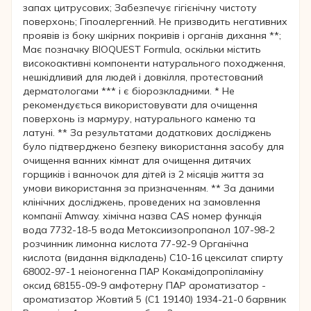
запах цитрусових; Забезпечує гігієнічну чистоту
поверхонь; Гіпоалергенний. Не призводить негативних
проявів із боку шкірних покривів і органів дихання **;
Має позначку BIOQUEST Formula, оскільки містить
високоактивні компоненти натурального походження,
нешкідливий для людей і довкілля, протестований
дерматологами *** і є біорозкладними. * Не
рекомендується використовувати для очищення
поверхонь із мармуру, натурального каменю та
латуні. ** За результатами додаткових досліджень
було підтверджено безпеку використання засобу для
очищення ванних кімнат для очищення дитячих
горщиків і ванночок для дітей із 2 місяців життя за
умови використання за призначенням. ** За даними
клінічних досліджень, проведених на замовлення
компанії Amway. хімічна назва CAS номер функція
вода 7732-18-5 вода Метоксиизопропанол 107-98-2
розчинник лимонна кислота 77-92-9 Органічна
кислота (видання відкладень) С10-16 цексилат спирту
68002-97-1 неіоногенна ПАР Кокамідопропіламіну
оксид 68155-09-9 амфотерну ПАР ароматизатор -
ароматизатор Жовтий 5 (С1 19140) 1934-21-0 барвник