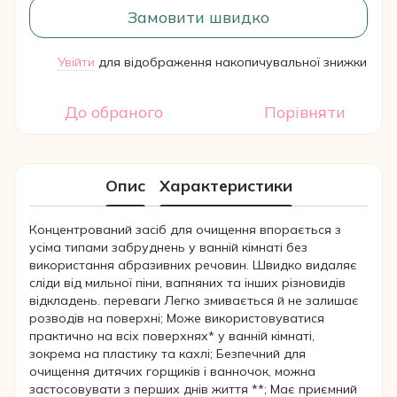
Замовити швидко
Увійти
для відображення накопичувальної знижки
%
До обраного
Порівняти
Опис
Характеристики
Концентрований засіб для очищення впорається з
усіма типами забруднень у ванній кімнаті без
використання абразивних речовин. Швидко видаляє
сліди від мильної піни, вапняних та інших різновидів
відкладень. переваги Легко змивається й не залишає
розводів на поверхні; Може використовуватися
практично на всіх поверхнях* у ванній кімнаті,
зокрема на пластику та кахлі; Безпечний для
очищення дитячих горщиків і ванночок, можна
застосовувати з перших днів життя **; Має приємний