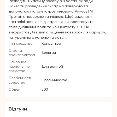
Розведіть 1 частину засобу в 3 частинах води.
Нанесіть розведений склад на поверхню за
допомогою пістолета-розпилювача AmwayTM.
Протріть поверхню ганчіркою. Щоб видалити
застарілі вапняні відкладення, використовуйте
співвідношення води та концентрату 1: 1. Не
використовуйте для очищення поверхонь із мармуру,
натурального каменю та латуні.
Тип средства
Концентрат
Страна
Бельгия
производитель
Основное
назначение
Для ванной
средства
Особенность
Органическое
средства
Объем
500
Відгуки