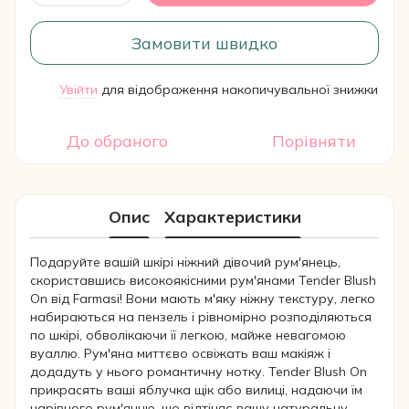
Замовити швидко
Увійти
для відображення накопичувальної знижки
%
До обраного
Порівняти
Опис
Характеристики
Подаруйте вашій шкірі ніжний дівочий рум'янець,
скориставшись високоякісними рум'янами Tender Blush
On від Farmasi! Вони мають м'яку ніжну текстуру, легко
набираються на пензель і рівномірно розподіляються
по шкірі, обволікаючи її легкою, майже невагомою
вуаллю. Рум'яна миттєво освіжать ваш макіяж і
додадуть у нього романтичну нотку. Tender Blush On
прикрасять ваші яблучка щік або вилиці, надаючи їм
чарівного рум'янцю, що відтіняє вашу натуральну