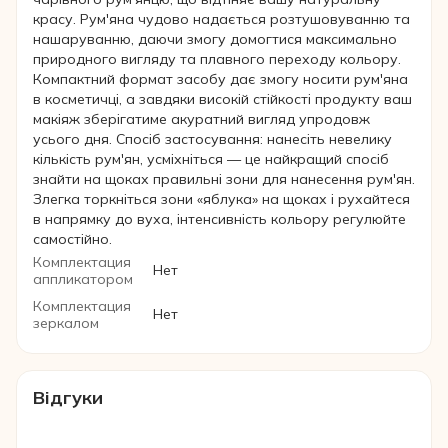
красу. Рум'яна чудово надається розтушовуванню та
нашаруванню, даючи змогу домогтися максимально
природного вигляду та плавного переходу кольору.
Компактний формат засобу дає змогу носити рум'яна
в косметичці, а завдяки високій стійкості продукту ваш
макіяж зберігатиме акуратний вигляд упродовж
усього дня. Спосіб застосування: нанесіть невелику
кількість рум'ян, усміхніться — це найкращий спосіб
знайти на щоках правильні зони для нанесення рум'ян.
Злегка торкніться зони «яблука» на щоках і рухайтеся
в напрямку до вуха, інтенсивність кольору регулюйте
самостійно.
Комплектация
Нет
аппликатором
Комплектация
Нет
зеркалом
Відгуки