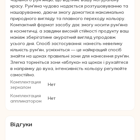
красу. Рум'яна чудово надається розтушовуванню та
нашаруванню, даючи змогу домогтися максимально
природного вигляду та плавного переходу кольору.
Компактний формат засобу дає змогу носити рум'яна
в косметичці, а завдяки високій стійкості продукту ваш
макіяж зберігатиме акуратний вигляд упродовж
усього дня. Спосіб застосування: нанесіть невелику
кількість рум'ян, усміхніться — це найкращий спосіб
знайти на щоках правильні зони для нанесення рум'ян.
Злегка торкніться зони «яблука» на щоках і рухайтеся
в напрямку до вуха, інтенсивність кольору регулюйте
самостійно.
Комплектация
Нет
зеркалом
Комплектация
Нет
аппликатором
Відгуки