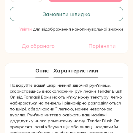
Замовити швидко
Увійти
для відображення накопичувальної знижки
%
До обраного
Порівняти
Опис
Характеристики
Подаруйте вашій шкірі ніжний дівочий рум'янець,
скориставшись високоякісними рум'янами Tender Blush
On від Farmasi! Вони мають м'яку ніжну текстуру, легко
набираються на пензель і рівномірно розподіляються
по шкірі, обволікаючи її легкою, майже невагомою
вуаллю. Рум'яна миттєво освіжать ваш макіяж і
додадуть у нього романтичну нотку. Tender Blush On
прикрасять ваші яблучка щік або вилиці, надаючи їм
чарівного рум'янцю, що відтіняє вашу натуральну