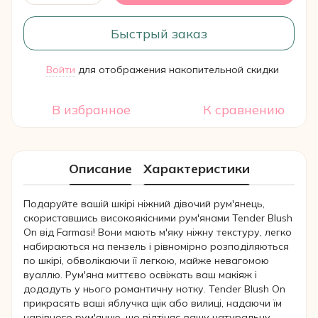
Быстрый заказ
Войти
для отображения накопительной скидки
%
В избранное
К сравнению
Описание
Характеристики
Подаруйте вашій шкірі ніжний дівочий рум'янець,
скориставшись високоякісними рум'янами Tender Blush
On від Farmasi! Вони мають м'яку ніжну текстуру, легко
набираються на пензель і рівномірно розподіляються
по шкірі, обволікаючи її легкою, майже невагомою
вуаллю. Рум'яна миттєво освіжать ваш макіяж і
додадуть у нього романтичну нотку. Tender Blush On
прикрасять ваші яблучка щік або вилиці, надаючи їм
чарівного рум'янцю, що відтіняє вашу натуральну