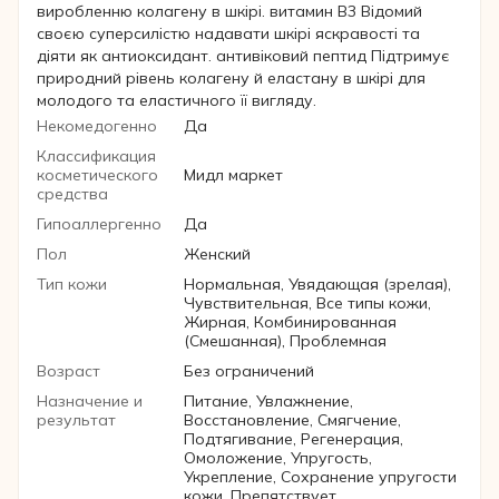
виробленню колагену в шкірі. витамин B3 Відомий
своєю суперсилістю надавати шкірі яскравості та
діяти як антиоксидант. антивіковий пептид Підтримує
природний рівень колагену й еластану в шкірі для
молодого та еластичного її вигляду.
Некомедогенно
Да
Классификация
косметического
Мидл маркет
средства
Гипоаллергенно
Да
Пол
Женский
Тип кожи
Нормальная, Увядающая (зрелая),
Чувствительная, Все типы кожи,
Жирная, Комбинированная
(Смешанная), Проблемная
Возраст
Без ограничений
Назначение и
Питание, Увлажнение,
результат
Восстановление, Смягчение,
Подтягивание, Регенерация,
Омоложение, Упругость,
Укрепление, Сохранение упругости
кожи, Препятствует