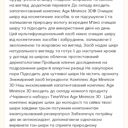
на вигляд. додаткові переваги До складу входить
запатентований комплекс Age Minimize 3D® Очищає
шкіру від косметичних засобів, а не підсушуючи її та
залишаючи природну вологу всередині М'яко очищає
шкіру та підходить для використання двічі на день
Цей мультифункціональний засіб ніжно очищає шкіру
від косметичних засобів і забруднень, залишаючи її
зволоженою та яскравою на вигляд. Засіб надає шкірі
натурального вигляду та готує її до наступних кроків
у догляді за шкірою обличчя. протестований
дерматологами Пройшов клінічні дослідження на
подразнення шкіри й алергічні реакції Не закупорює
пори Підходить для чутливої шкіри Не містить аромату
Знежирений засіб Інгредієнти: Комплекс Age Minimize
3D Наш ексклюзивний запатентований комплекс Age
Minimize 3D входить до складу кожного продукту
«Чарівного набору» TimeWise Age Minimize 3D . Цей
комплекс відкриє шлях до молодості та сяйва твоєї
шкіри завдяки трьом потужним компонентам:
інкапсульований ресвератрол Забезпечує потрійну
дію як антиоксидант, допомагаючи одночасно
вирівняти тон шкіри та сприяти природному