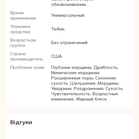
обезвоживанию
Время
Универсальный
применения
Упаковка
Тюбик
средства
Возрастная
Без ограничений
группа
Страна
США
производитель
Проблема кожи
Глубокие морщины, Дряблость,
Мимические морщинки,
Расширенные поры, Сезонная
сухость, Шелушение, Морщины,
Увядание, Раздражения, Сухость,
Чувствительность, Возрастные
изменения, Жирный блеск
Відгуки